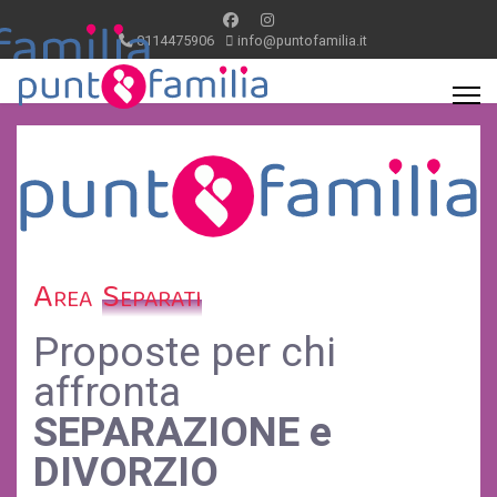
0114475906
info@puntofamilia.it
Area
Separati
Proposte per chi
affronta
SEPARAZIONE e
DIVORZIO